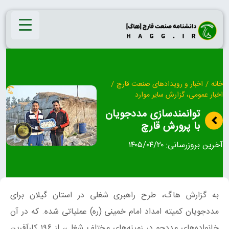
Ski
t
conten
خانه
/
اخبار و رویدادهای صنعت قارچ
/
اخبار عمومی، گزارش سایر موارد
توانمندسازی مددجویان
با پرورش قارچ
آخرین بروزرسانی:
۱۴۰۵/۰۴/۲۰
به گزارش هاگ، طرح راهبری شغلی در استان گیلان برای
مددجویان کمیته امداد امام خمینی (ره) عملیاتی شده. که در آن
خانواده‌های مددجو در زمینه‌های مختلف شغلی، از ۱۹۶ کارآفرین