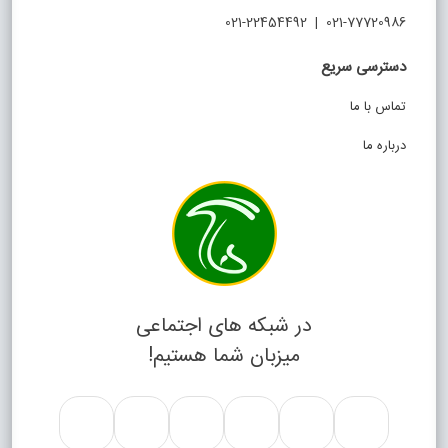
021-77720986 | 021-22454492
دسترسی سریع
تماس با ما
درباره ما
در شبکه های اجتماعی
میزبان شما هستیم!