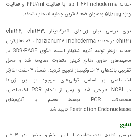
جدایه
Trichoderma
sp.T.26
با فعالیت
44U/ml
و فعالیت
ویژه
5U/mg
به‌عنوان ضعیف‌ترین جدایه انتخاب شدند.
برای بررسی بیان ژن‌های اندوکیتیناز
chit42, chit33,
chit31
در جدایه
Trichoderma
harzianum8
، که فعال‌ترین
جدایه ازنظر تولید آنزیم کیتیناز است، الگوی
SDS-PAGE
در
محیط‌های حاوی منابع کربنی متفاوت مقایسه شد و محل
تقریبی باندهای ۳ اندوکیتیناز تعیین گردید. ضمناً، ۳ جفت آغازگر
اختصاصی بر اساس توالی‌های موجود از این ژن‌ها
در
NCBI
طراحی شد و پس از انجام
PCR
اختصاصی،
محصولات
PCR
توسط هضم با آنزیم‌های
Endonuclease
Restriction
تأیید شد.
نتایج
بررسی نتایج به‌دست‌آمده از این بخش، حضور هر ۳ ژن