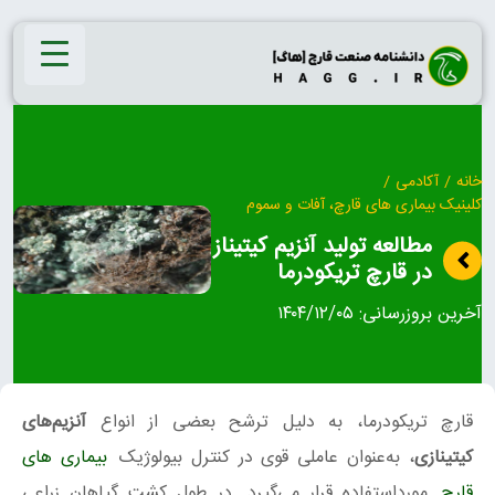
Ski
t
conten
خانه
/
آکادمی
/
کلینیک بیماری‌ های قارچ، آفات و سموم
مطالعه توليد آنزيم كيتيناز
در قارچ تريكودرما
آخرین بروزرسانی:
۱۴۰۴/۱۲/۰۵
قارچ تریکودرما، به دلیل ترشح بعضی از انواع
آنزیم‌های
کیتینازی
، به‌عنوان عاملی قوی در کنترل بیولوژیک
بیماری های
قارچ
مورداستفاده قرار می‌گیرد. در طول کشت گیاهان زراعی