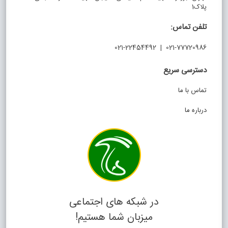
پلاک1
تلفن تماس:
021-77720986 | 021-22454492
دسترسی سریع
تماس با ما
درباره ما
در شبکه های اجتماعی
میزبان شما هستیم!