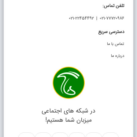
تلفن تماس:
021-77720986 | 021-22454492
دسترسی سریع
تماس با ما
درباره ما
در شبکه های اجتماعی
میزبان شما هستیم!