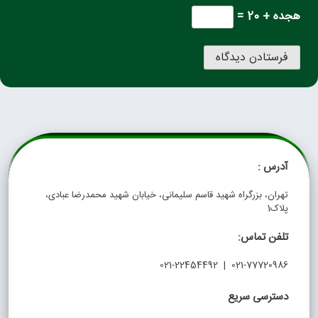
هجده + 20 =
آدرس :
تهران، بزرگراه شهید قاسم سلیمانی، خیابان شهید محمدرضا عبادی،
پلاک1
تلفن تماس:
021-77720986 | 021-22454492
دسترسی سریع