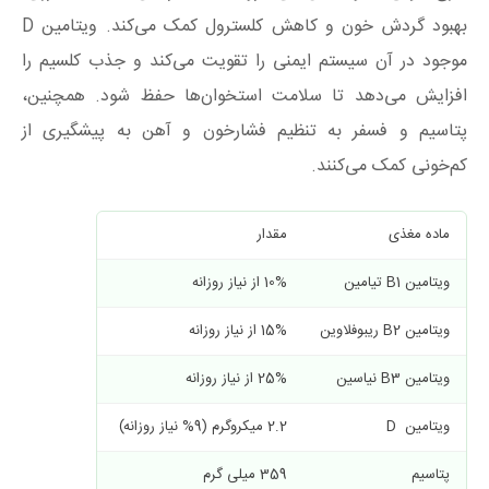
بهبود گردش خون و کاهش کلسترول کمک می‌کند. ویتامین D
موجود در آن سیستم ایمنی را تقویت می‌کند و جذب کلسیم را
افزایش می‌دهد تا سلامت استخوان‌ها حفظ شود. همچنین،
پتاسیم و فسفر به تنظیم فشارخون و آهن به پیشگیری از
کم‌خونی کمک می‌کنند.
ماده مغذی
مقدار
نقش و فواید
ویتامین B1 تیامین
10% از نیاز روزانه
افزایش تولید 
ویتامین B2 ریبوفلاوین
15% از نیاز روزانه
سنتز آنتی اکس
ویتامین B3 نیاسین
25% از نیاز روزانه
کاهش کلسترول 
ویتامین D
2.2 میکروگرم (9% نیاز روزانه)
تقویت ایمنی ب
پتاسیم
359 میلی گرم
سلامت قلب با 