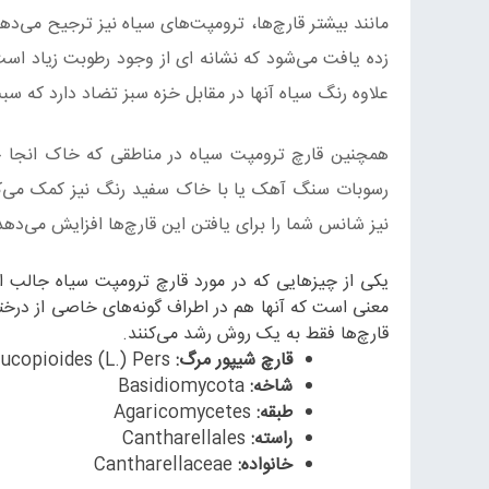
مانند بیشتر قارچ‌ها، ترومپت‌های سیاه نیز ترجیح می‌د
زده یافت می‌شود که نشانه ای از وجود رطوبت زیاد است 
علاوه رنگ سیاه آنها در مقابل خزه سبز تضاد دارد که سبب
همچنین قارچ ترومپت سیاه در مناطقی که خاک انجا ح
رسوبات سنگ آهک یا با خاک سفید رنگ نیز کمک می‌کند
نیز شانس شما را برای یافتن این قارچ‌ها افزایش می‌دهد
یکی از چیزهایی که در مورد قارچ ترومپت سیاه جالب
معنی است که آنها هم در اطراف گونه‌های خاصی از درختا
قارچ‌ها فقط به یک روش رشد می‌کنند.
قارچ شیپور مرگ:
ucopioides (L.) Pers
شاخه:
Basidiomycota
طبقه:
Agaricomycetes
راسته:
Cantharellales
خانواده:
Cantharellaceae