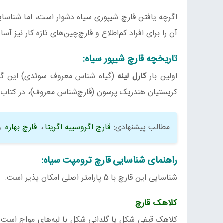
اگرچه یافتن قارچ شیپوری سیاه دشوار است، اما شناسای
آن را برای افراد کم‌اطلاع و قارچ‌چین‌های تازه کار نیز آسا
تاریخچه قارچ شیپور سیاه:
اولین بار
کارل لینه
کریستیان هندریک پرسون (قارچ‌شناس معروف)، در کتاب خود در سال 1825، نام آن را rnucopioides
مطالب پیشنهادی:
قارچ اگروسیبه اگریتا
،
قارچ بهاره
و
راهنمای شناسایی قارچ ترومپت سیاه:
شناسایی این قارچ با 5 پارامتر اصلی امکان پذیر است.
کلاهک قارچ
کلاهک قیفی شکل یا گلدانی شکل با لبه‌های مواج اس