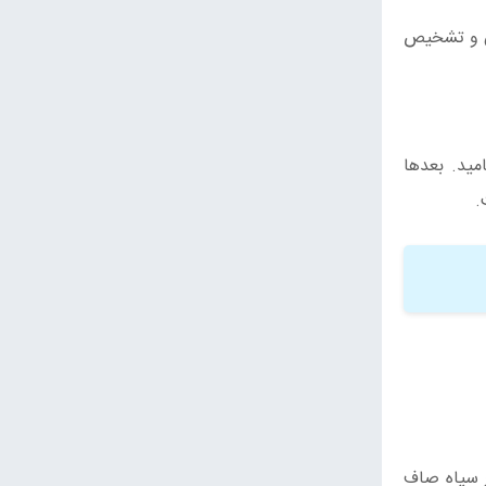
دن و تشخیص
وف سوئدی) این گونه را در سال 1753 ثبت کرد و آن را Peziza cornucopioiides نامید. بعدها
ر سیاه صاف