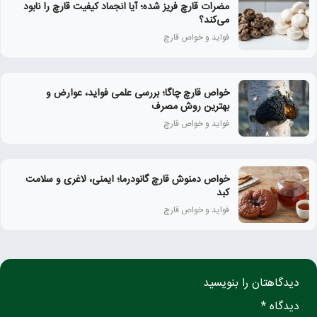
مضرات قارچ فریز شده؛ آیا انجماد کیفیت قارچ را نابود
می‌کند؟
فواید و خواص قارچ
خواص قارچ چاگا؛ بررسی علمی فواید، عوارض و
بهترین روش مصرف
فواید و خواص قارچ
خواص دمنوش قارچ گانودرما؛ ایمنی، لاغری و سلامت
کبد
فواید و خواص قارچ
دیدگاهتان را بنویسید
دیدگاه *