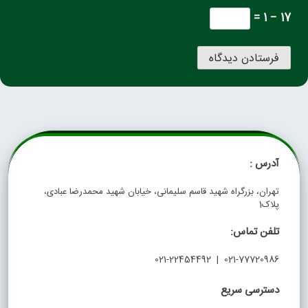
17 − 1 =
آدرس :
تهران، بزرگراه شهید قاسم سلیمانی، خیابان شهید محمدرضا عبادی،
پلاک1
تلفن تماس:
021-77720986 | 021-22454492
دسترسی سریع