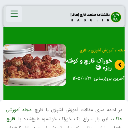
Ski
t
conten
خانه
/
آموزش آشپزی با قارچ
خوراک قارچ و کوفته
ریزه 😋
آخرین بروزرسانی:
۱۴۰۵/۰۱/۱۹
در ادامه سری مقالات آموزش آشپزی با قارچ
مجله آموزشی
هاگ
، این بار سراغ یک خوراک خوشمزه طبخ‌شده با
قارچ