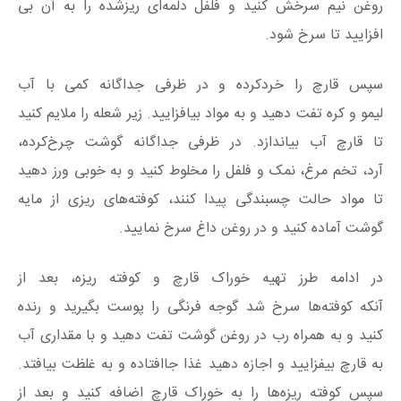
روغن
نیم
سرخش
کنید
و فلفل
دلمه‌ای
ریزشده را به آن بی
افزایید تا سرخ شود.
سپس قارچ را
خردکرده
و در ظرفی جداگانه
کمی
با
آب‌
لیمو
و
کره
تفت‌ دهید
و به مواد بیافزایید. زیر شعله را ملایم
کنید
تا قارچ آب بیاندازد. در ظرفی جداگانه گوشت
چرخ‌کرده
،
آرد
،
تخم‌ مرغ
، نمک و فلفل را مخلوط
کنید
و به خوبی ورز دهید
تا مواد حالت چسبندگی پیدا کنند
،
کوفته‌های
ریزی از مایه
گوشت آماده کنید و در روغن داغ سرخ نمایید.
در ادامه طرز تهیه خوراک قارچ و کوفته ریزه، بعد از
آنکه
کوفته‌ها
سرخ شد
گوجه‌ فرنگی
را پوست بگیرید و رنده
کنید
و به همراه رب در روغن گوشت
تفت‌ دهید
و با مقداری آب
به قارچ بیفزایید و اجازه دهید غذا
جاافتاده
و به غلظت بیافتد.
سپس
کوفته
ریزه‌ها
را به خوراک قارچ اضافه
کنید
و
بعد از