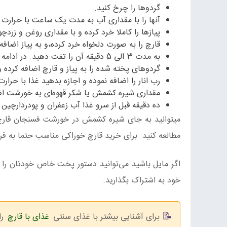
گردوها را چرخ کنید.
آنها را با مقداری آب به مدت یک ساعت با حرارت م
پیازها را کاملا خرد کرده و با مقداری روغن و زرد
قارچ را به صورت دلخواه خرد کرده،و به پیاز اضافه 
به مدت 3 الی 5 دقیقه آن را تفت دهید. در ادامه طرز تهیه خورشت فسنجان قارچ و شیره کشمش
گردوهای پخته شده را به پیاز و قارچ اضافه کرده و به مدت 1 ساعت مواد را با هم بپزید تا گردو ک
رب انار را اضافه نموده و اجازه بدهید غذا با حرارت
مقداری شیره کشمش یا شکر قهوه‌ای به خورشت اض
ده دقیقه قبل از سرو غذا آب زعفران و پودردارچین 
میتوانید به جای شیره کشمش در خورشت فسنجان قارچ، 
مطالعه کنید. برای خرید قارچ خوراکی مناسب حتما به ف
اگر مایل باشید می‌توانید دستور پخت خاص خودتان را بر
خود به اشتراک بگذارید.
برای آشنایی بیشتر با غذای سنتی
غذای با قارچ
را