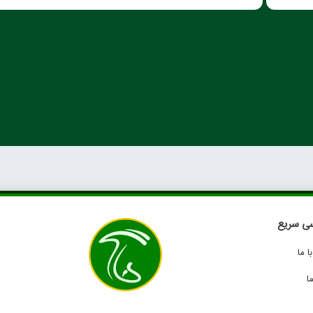
ی سریع
 ما
ا