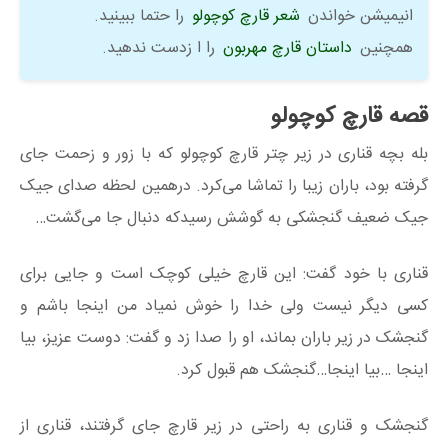
انیمیشن خواندن
شعر قارچ کوچولو
را حتما ببینید.
همچنین
داستان قارچ مهربون
را ا زدست ندهید.
قصه قارچ کوچولو
بله بچه قناری در زیر چتر قارچ کوچولو که با زور و زحمت جای
گرفته بود، باران زیبا را تماشا می‌کرد. درهمین لحظه صدای جیک
جیک ضعیف گنجشکی به گوشش رسیدکه دنبال جا می‌گشت…
قناری با خود گفت: این قارچ خیلی کوچک است و جایی برای
کسی دیگر نیست ولی خدا را خوش نمیاد من اینجا باشم و
گنجشک در زیر باران بماند، او را صدا زد و گفت: دوست عزیز، بیا
اینجا …بیا اینجا…گنجشک هم قبول کرد.
گنجشک و قناری به راحتی در زیر قارچ جای گرفتند، قناری از