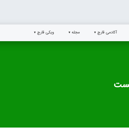
آکادمی قارچ
مجله
ویکی قارچ
یست