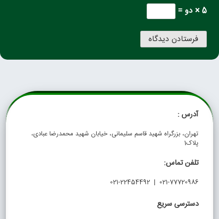
5 × دو =
آدرس :
تهران، بزرگراه شهید قاسم سلیمانی، خیابان شهید محمدرضا عبادی،
پلاک1
تلفن تماس:
021-77720986 | 021-22454492
دسترسی سریع