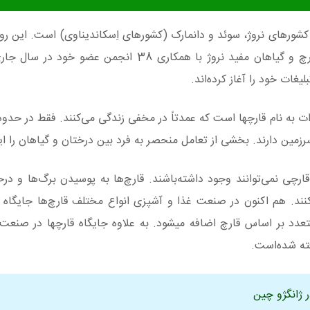
202، یک جشن مشترک در کشورهای نروژ، سوئد و دانمارک (کشورهای اِسکاندیناوی) است. این
در اولین یکشنبه ماه سپتامبر برگزار می‌شود. انجمن قارچ و گیاهان مفید نروژ با همکاری 38 
لیغات خود را آغاز کرده‌اند.
 نام قارچها است که عمدتاً در مخفی زندگی می‌کنند. فقط در حدود 7000 گون
مین دارند. بخشی از تعامل منحصر به فرد بین درختان و گیاهان را ایف
رچی نمی‌توانند وجود داشته‌باشند. قارچ‌ها به پوسیدن برگ‌ها و درخت
د. هم اکنون در صنعت غذا و آشپزی انواع مختلف قارچ‌ها جایگاه وی
متعدد بر اساس قارچ اضافه میشود. به علاوه جایگاه قارچها در صنعت
ه شده‌است.
 ژانگژو چین