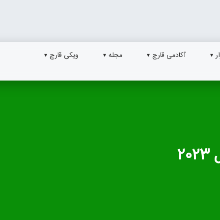
ر
آکادمی قارچ
مجله
ویکی قارچ
2