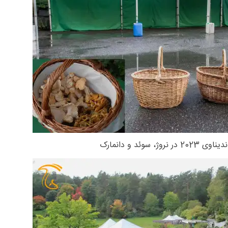
روژ، سوئد و دانمارک