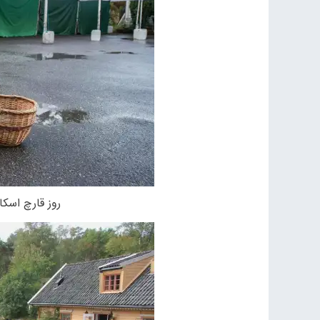
روز قارچ اسکاندیناوی 2023 در ن