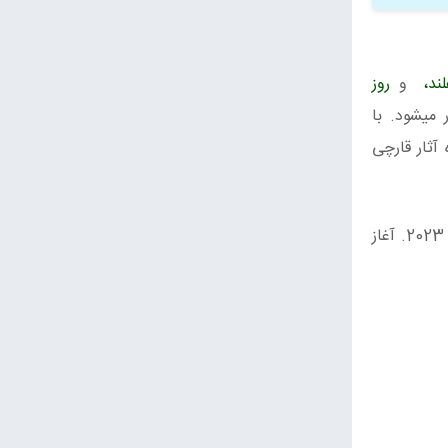
ند،
و
روز
 میشود. با
آثار قارچی
سال 2023. آغاز