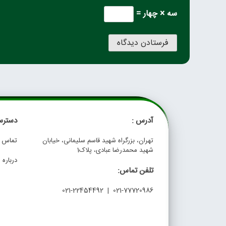
سه × چهار =
آدرس :
دسترس
تهران، بزرگراه شهید قاسم سلیمانی، خیابان
تماس با
شهید محمدرضا عبادی، پلاک1
درباره م
تلفن تماس:
021-77720986 | 021-22454492