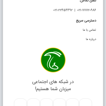
تلفن تماس:
021-77720986 | 021-22454492
دسترسی سریع
تماس با ما
درباره ما
در شبکه های اجتماعی
میزبان شما هستیم!