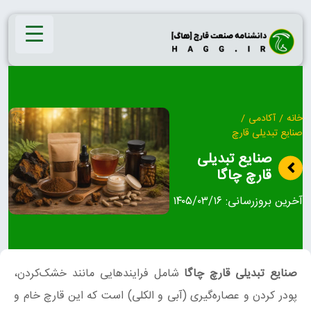
Ski
t
conten
خانه
/
آکادمی
/
صنایع تبدیلی قارچ
صنایع تبدیلی
قارچ چاگا
آخرین بروزرسانی:
۱۴۰۵/۰۳/۱۶
صنایع تبدیلی قارچ چاگا
شامل فرایندهایی مانند خشک‌کردن،
پودر کردن و عصاره‌گیری (آبی و الکلی) است که این قارچ خام و