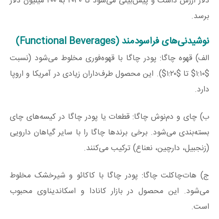
دلار ارزش داشت و پیش‌بینی می‌شود تا ۲۰۳۰ به ۴۰۰ میلیون دلار
برسد.
نوشیدنی‌های فراسودمند (Functional Beverages)
الف) قهوه چاگا: پودر چاگا با قهوه‌فوری مخلوط می‌شود (نسبت
$۱:۱۰$ تا $۱:۲۰$). این محصول طرف‌داران زیادی در آمریکا و اروپا
دارد.
ب) چای و دم‌نوش چاگا: قطعات یا پودر چاگا در کیسه‌های چای
بسته‌بندی می‌شود. برخی برندها چاگا را با سایر گیاهان دارویی
(زنجبیل، دارچین، نعناع) ترکیب می‌کنند.
ج) هات‌چاکلت چاگا: پودر چاگا با کاکائو و شیرخشک مخلوط
می‌شود. این محصول در بازار کانادا و اسکاندیناوی محبوب
است.