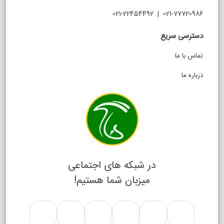
021-77720986 | 021-22454492
دسترسی سریع
تماس با ما
درباره ما
در شبکه های اجتماعی
میزبان شما هستیم!