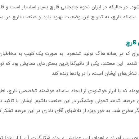
ود. در حالیکه در ایران نحوه جابجایی قارچ بسیار اسف‌بار است و ق
 سامانه قارچ، به تدریج این وضعیت بهبود یابد و صنعت قارچ در استا
قارچ
ن که در رسانه هاگ تولید شده‌بود. به صورت یک کلیپ به مخاطبان 
نا شدند. این مستند، یکی از تاثیرگذارترین بخش‌های همایش بود که تو
لاش‌های ایشان است، را در یادها زنده کند.
ند که با ابراز خوشنودی از ایجاد سامانه هوشمند تخصصی قارچ، اظها
ین عرصه، شاهد تحولی چشمگیر در این صنعت باشیم. ایشان با تاکید ب
 مطرح شد، به طور ویژه از تلاشهای آقای نادری در این عرصه تشکر کر
وی سن آمدند و اهداف این همایش و روند شکل‌گیری آن را از ابتدا تش