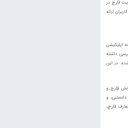
یت قارچ در
ربران ارائه
فحه اپلیکیشن
ترسی داشته
ِ. در این
 بخش
قارچ و
دانستنی، و
معارف قارچ،