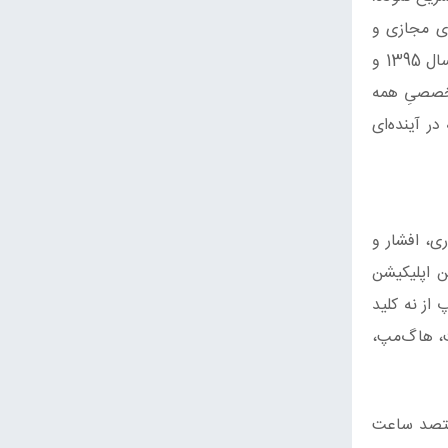
 حضور در بستر شبکه‌های مجازی و
پیام‌رسان‌های مختلف نظیر وایبر، تلگرام، و اینستاگرام، نهایتا منجر به تاسیس اولین رسانه تخصصی قارچ کشور در اسفند ماه سال 1395 و
خصصیِ همه
ر آینده‌ای
ری، افشار و
ن اپلیکیشن
 از نه کلید
کت، هاگ‌مپ،
شتصد ساعت