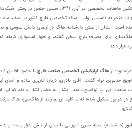
اشاره کردند که پژوهش‌های آغازین از سال 1384، و تشکیل ماهنامه تخصصی در آبان 1391، سپس
ه است. ایشان از نقش دانشنامه هاگ در ارتقای دانش عمومی و ت
گ‌سازی برای مصرف قارچ سخن گفتند، و اظهار امیدواری کردند که د
د قرار دهد.
اه بود؛ از
هاگ
اپلیکیشن تخصصی صنعت قارچ
با حضور آقایان ناد
ویق مدعوین توام گشت. آقای نادری، درباره کاربری سادهِ و آسان ای
انات متعدد این اپ توضیح دادند. ایشان به حضار نشان دادند که این اپ
چ در هر روز تشکیل شده؛ که نه کلید آن عبارتند از هاگ‌نیوز، هاگ‌مار
لایو.
یوز
(دانشنامه) مجله خبری آموزشی با بیش از شش هزار پست و ه