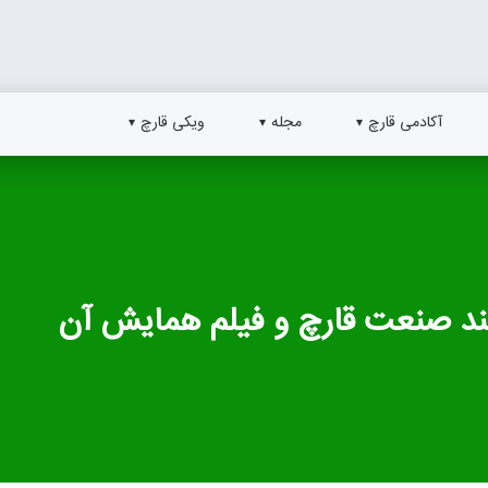
آکادمی قارچ
مجله
ویکی قارچ
ند صنعت قارچ و فیلم همایش آن