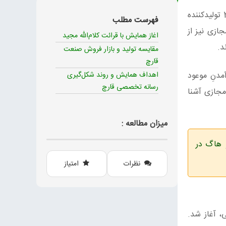
اولین سامانه هوشمند صنعت قارچ» با 15 بخش متنوع. با حضور بیش از 200 تولیدکننده
فهرست مطلب
ازی نیز از
اغاز همایش با قرائت کلام‌الله مجید
د.
مقایسه تولید و بازار فروش صنعت
قارچ
مدنِ موعود
اهداف همایش و روند شکل‌گیری
رسانه تخصصی قارچ
مجازی آشنا
میزان مطالعه :
هاگ در
نظرات
امتیاز
، آغاز شد.