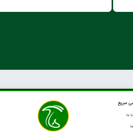
ی سریع
 ما
ا