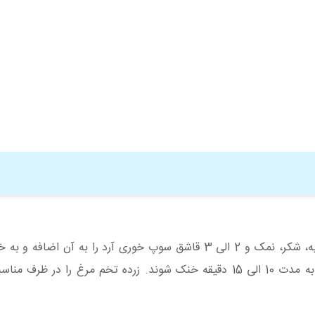
شیر را در ظرف مناسبی روی حرارت گرم کنید و خمیر مایه، شکر، نمک و 2 الی 3 قاشق سوپ خوری آرد را به 
کنید. ظرف را از روی حرارت بردارید و اجازه دهید مواد به مدت 10 الی 15 دقیقه خنک شوند. زرده تخم مرغ را