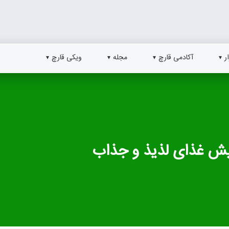
ر
آکادمی قارچ
مجله
ویکی قارچ
یش غذای لذیذ و جذاب