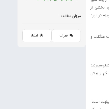
ی، بخشی از
 خاصی به‌ویژه در مورد
میزان مطالعه :
نظرات
امتیاز
رات هنگفت و
لیتوسیبوئید
یی کم‌ و بیش
ر ۲/ ۵ -۱ سانتی‌متر بوده و بر روی پایه و در قسمت فوقانی حلقه (Annulus) قابل‌رؤیت است.