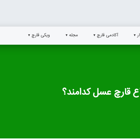
ر
آکادمی قارچ
مجله
ویکی قارچ
ع قارچ عسل کدامند؟