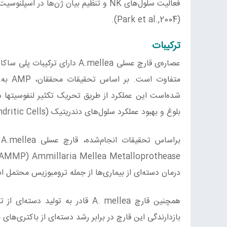
فعالیت سلول‌های NK و تنظیم بیان ژن‌ها
(2004,.Park et al).
ترکیبات
شده‌است این عملکرد از طریق تحریک تکثیر لنفوسیتها
بلوغ و بهبود عملکرد سلول‌های دندریتیک (Dendritic Cells) در انسان می‌گردد.
درمان دسته‌ای از بیماری‌ها از جمله ترومبوزیس محتمل است (2005,et al