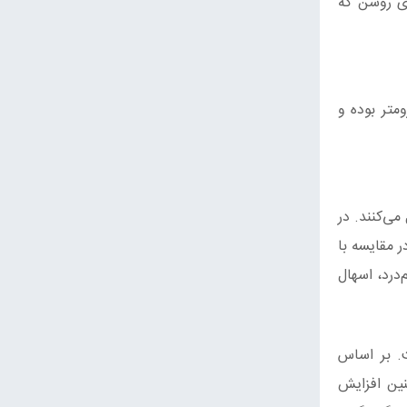
ای روشن که
ا کرمی زرد با دیوارهای نازک تا کمی ضخیم و اندازه‌ی آنها ۷-۶ * ۱۰-۷ میکرومتر بوده و
می‌کنند. در
نش و رویش وسیع‌تری در مقایسه با
درد، اسهال
ت. بر اساس
NO Nitric) در ماکروفاژها، همچنین افزایش