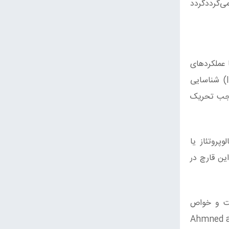
 می‌گرددگردد
ی ترکیبات پلی ساکاریدی مختلف با عنوان AMP یا Armillaria Mellea Polysacca و با عملکردهای
متفاوت است. بر اساس تحقیقات محققان، AMP به‌عنوان عامل تقویت سیستم ایمنی (Immunopotentiating Agent) شناسایی
موجب تحریک
لیتیک (Fibrinolytic) تحت عنوان متالوپروتئاز یا
ه از این قارچ در
سته‌ای از ترکیبات آنتی‌بیوتیک ازجمله اسید آرمیلاریک (Armillaric Acid) است و خواص
 (1990.Ahmned and Lee 2007, Obuchi et