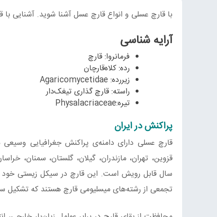
با قارچ عسلی و انواع قارچ عسل آشنا شوید. آشنایی با ق
آرایه شناسی
فرمانروا: قارچ
رده: کلاه‌قارچان
زیررده: Agaricomycetidae
راسته: قارچ گذاری تیغک‌دار
تیره:Physalacriaceae
پراکنش در ایران
قارچ عسلی دارای دامنه‌ی پراکنش جغرافیایی وسیعی بو
قزوین، تهران، مازندران، گیلان، گلستان، سمنان، خر
سال قابل رویش است. این قارچ در سیکل زیستی خود اند
تجمعی از رشته‌های میسلیومی قارچ هستند که تشکیل ساخت
محافظت از بقای قارچ در برابر عوامل زیان‌بار خارجی، ان