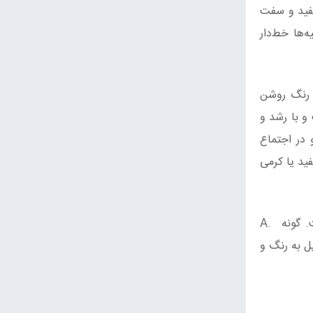
گ سفید و سفت
‌ها خط‌دار
ه رنگ روشن
و با رشد و
د. ساقه به طول ۵ تا ۱۴ سانتیمتر و قطر ۵ تا ۱۴ میلی‌متر و در اجتماع
ید یا کرمی
سایر گونه‌های مشابه شامل: Armillaria mellea موسوم به قارچ عسل دارای کلاهک بزرگ‌تر و ساقه آن دارای حلقه است. گونه A.
 متمایل به رنگ و