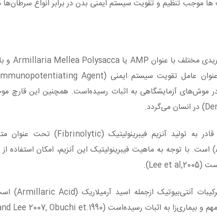
 در اسپلنوسیت ها موجب تنظیم و تقویت سیستم ایمنی بدن در برابر انواع سرطان‌ها
عصاره‌ی قارچ عسلی A.mellea دارا
 در موش‌های آزمایشگاهی به اثبات رسیده‌است. همچنین این قارچ 
براساس تحقیقات انجام‌شده، قارچ عسلی A.mellea قادر به تولید آنزیم فیبرینو
AMMP) Ammillaria Mellea Metalloprothease) است. با توجه به ماهیت فیبرینولیتیک این آنزیم، امکان استفاد
Lee ).
همچنین قارچ A. mellea قادر به تولید د
بازدارندگی این قارچ در برابر رشد دسته‌ای از باکتری‌های مهم و بیماری‌زا به اثبات رسیده‌است