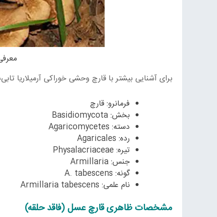
معرفی
برای آشنایی بیشتر با قارچ وحشی خوراکی آرمیلاریا تابی‌سنس، قارچ عسل (فاقد حلقه) 
فرمانرو: قارچ
بخش: Basidiomycota
دسته: Agaricomycetes
رده: Agaricales
تیره: Physalacriaceae
جنس: Armillaria
گونه: A. tabescens
نام علمی: Armillaria tabescens
مشخصات ظاهری قارچ عسل (فاقد حلقه)