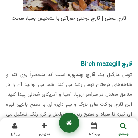
قارچ عسلی | قارچ درختی خوراکی با تشخیص بسیار سخت
قارچ Birch mazegill
توس مازگیل یک
قارچ چندپوره
است که منحصراً روی تنه و
شاخه‌های درختان توس رشد می کند. شما می توانید آن را در
مناطق معتدل در سراسر اروپا، آسیا و آمریکای شمالی پیدا کنید.
این قارچ براکت های بزرگ و نیم دایره ای با سطح بالایی قهوه
ای تیره تا سیاه و سطح زیرین متخلخل و کرم رنگ تشکیل می
دهد. Mazegills توس قارچ های چند ساله‌ای هستند که می
توانید در طول سال پیدا کنید. با این حال، شما می توانید آنها را
جستجو
رویداد ها
به زودی
پروفایل