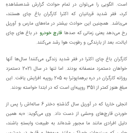
است. الگویی را می‌توان در تمام حوادث گزارش شده‌مشاهدهِ
کرد، فقر شدید قربانیان که اکثرا کارگران باغ چای هستند،
می‌باشد. همچنین این حوادث بیشتر در ماه‌های مارس و آوریل
رخ می‌دهد یعنی زمانی که صدها
قارچ خودرو
در باغ های چای
ایالت، بعد از بارندگی و رطوبت هوا رشد می‌کنند.
کارگران باغ چای اکثرا در فقر شدید زندگی می‌کنند! سال‌ها آنها
خواهان دستمزد منصفانه بودند. اما تنها در سال 2021 دستمزد
روزانه کارگران در دره برهماپوترا به 205 روپیه افزایش یافت. این
مبلغ هنوز کمتر از 351 روپیه‌ای است که در ابتدا خواسته بودند.
انجلی خاریا که در آوریل سال گذشتهِ دختر 6 ساله‌اش را پس از
خوردن قارچ‌های وحشی از دست داد. وی می‌گوید: «به همین
دلیل افرادی مانند ما مجبور شده‌اند به طبیعت وابستهِ باشند،
جایی که سبزیجات خوراکی مانند میوه‌ها و قارچ در دسترس