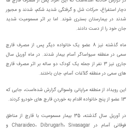
در گزارش حادثه آمده‌است که این افراد پس از مصرف قارچ ها
دچار استفراغ، حرکات شل و گرفتگی شدید شکم، شدند و مجبور
شدند در بیمارستان بستری شوند. اما بر اثر مسمومیت شدید
جان خود را از دست دادند.
ماه گذشته نیز 8 عضو یک خانواده دیگر پس از مصرف قارچ
سمی در منطقه سیواساگر آسام بیمار شدند. در ماه آوریل سال
جاری نیز 3 نفر از جمله یک کودک دو ساله بر اثر مصرف قارچ
های سمی در منطقه گلآغات آسام، جان باختند.
این رویداد از منطقه مراپانی ولسوالی گزارش شده‌است، جایی که
13 عضو از پنج خانواده اقدام به خوردنِ قارچ های خودرو کردند.
در آوریل سال گذشته، 35 بیمار مسمومیت با قارچ از مناطق
فوقانی آسام در Charaideo، Dibrugarh، Sivasagar و