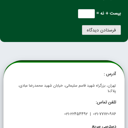
بیست + نه =
آدرس :
تهران، بزرگراه شهید قاسم سلیمانی، خیابان شهید محمدرضا عبادی،
پلاک1
تلفن تماس:
021-77720986 | 021-22454492
دسترسی سریع