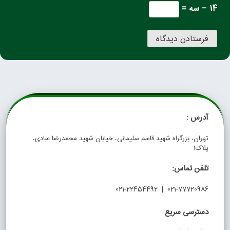
14 − سه =
آدرس :
تهران، بزرگراه شهید قاسم سلیمانی، خیابان شهید محمدرضا عبادی،
پلاک1
تلفن تماس:
021-77720986 | 021-22454492
دسترسی سریع