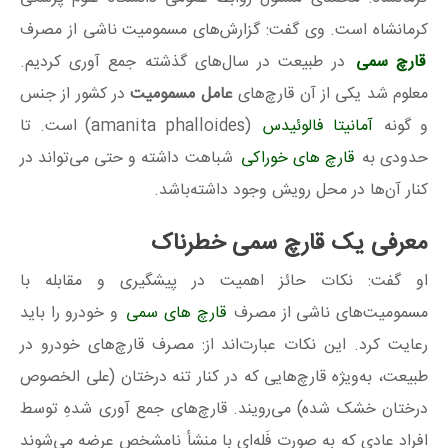
کرمانشاه است. وی گفت: گزارش‌های مسمومیت ناشی از مصرف
قارچ سمی
در طبیعت در سال‌های گذشته جمع آوری کردیم.
معلوم شد یکی از آن قارچ‌های
عامل مسمومیت
در کشور از جنس
و گونه
آمانیتا فالوئیدس
(amanita phalloides) است. تا
حدودی به
قارچ های خوراکی
شباهت داشته و حتی می‌تواند در
کنار آن‌ها در محل رویش وجود داشته‌باشد.
معرفی یک قارچ سمی خطرناک
او گفت: نکات حائز اهمیت در پیشگیری و مقابله با
مسمومیت‌های ناشی از مصرف
قارچ های سمی
و خودرو را باید
رعایت کرد. این نکات عبارت‌اند از: مصرف قارچ‌های خودرو در
طبیعت، به‌ویژه قارچ‌هایی که در کنار تنه درختان (علی‌ الخصوص
درختان خشک‌ شده) می‌رویند. قارچ‌های جمع‌ آوری‌ شدهِ توسط
افراد عادی که به صورت فَله‌ای با منشأ نامشخص عرضه می‌شوند