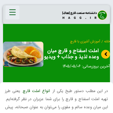
Ski
t
conten
خانه
/
آموزش آشپزی با قارچ
املت اسفناج و قارچ میان
وعده لذیذ و جذاب + ویدیو
آخرین بروزرسانی:
۱۴۰۵/۰۵/۰۶
در این مطلب دستور طبخ یکی از
انواع املت قارچ
یعنی طرز
تهیه املت اسفناج و قارچ را برای شما عزیزان در نظر گرفته‌ایم.
این میان وعده سالم و مقوی را می‌توان به عنوان صبحانه، پیش