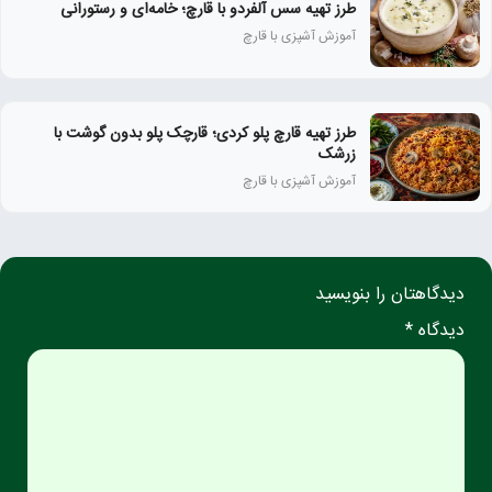
طرز تهیه سس آلفردو با قارچ؛ خامه‌ای و رستورانی
آموزش آشپزی با قارچ
طرز تهیه قارچ پلو کردی؛ قارچک پلو بدون گوشت با
زرشک
آموزش آشپزی با قارچ
دیدگاهتان را بنویسید
دیدگاه *