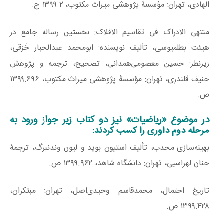
الهادی، تهران: مؤسسۀ پژوهشی میراث مکتوب، ۱۳۹۹.۲ ج.
منتهی الادراک فی تقاسیم الافلاک: نخستین رساله جامع در
هیئت بطلمیوسی، تألیف نویسنده: ابومحمد عبدالجبار خَرَقی،
زیرنظر: حسین معصومی‌همدانی، تصحیح، ترجمه و پژوهش
حنیف قلندری، تهران: مؤسسۀ پژوهشی میراث مکتوب، ۱۳۹۹.۶۹۶
ص.
در موضوع «ریاضیات» نیز دو کتاب زیر جواز ورود به
مرحله دوم داوری را کسب کردند:
بهینه‌سازی محدب، تألیف استیون بوید و لیون وندنبرگ، ترجمۀ
حنان لهراسبی، تهران: دانشگاه شاهد، ۱۳۹۹.۹۶۲ ص.
تاریخ احتمال، محمدقاسم وحیدی‌اصل، تهران: مبتکران،
۱۳۹۹.۴۲۸ ص.