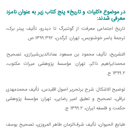
در موضوع «کلیات و تاریخ» پنج کتاب زیر به عنوان نامزد
معرفی شدند:
تاریخ اجتماعی معرفت: از گوتنبرگ تا دیدرو، تألیف پیتر برک،
ترجمۀ یاسر خوشنویس، تهران: کرگدن، ۱۳۹۹.۳۹۲ ص.
التشریح، تألیف محمود بن مسعود عمادالدین‌شیرازی، تصحیح:
محمدابراهیم ذاکر، تهران: مؤسسۀ پژوهشی میراث مکتوب،
۱۳۹۹.۲ ج.
توضیح الاشکال: شرح برتحریر اصول اقلیدس، تألیف محمدمهدی
نراقی، تصحیح و تعلیق امیر رضایی، تهران: مؤسسۀ پژوهشی
حکمت و فلسفه ایران، ۱۳۹۹.۲ ج.
طبایع الحیوان، تألیف شرف‌الزمان طاهر المروزی، تصحیح یوسف