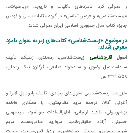
را معرفی کرد. نامزدهای «کلیات و تاریخ»، «ریاضیات»،
«زیست‌شناسی» و «زمین‌شناسی» در گروه «کلیات» سی و نهمین
جایزه کتاب سال جمهوری اسلامی ایران معرفی شدند.
در موضوع «زیست‌شناسی» کتاب‌های زیر به عنوان نامزد
معرفی شدند:
اصول
قارچ‌شناسی
: زیست‌شناسی، رده‌بندی، ژنتیک، تألیف
سیداسماعیل رضوی و سیدجواد صانعی، گرگان: پیک ریحان،
۱۳۹۹.۵۵۸ ص.
ملزومات زیست‌شناسی سلول‌های بنیادی، تألیف رابرت‌پل لانزا و
آنتونی آتالا، ترجمۀ مریم مقدم‌متین، با همکاری فاطمه
بهنام‌رسولی، ناهید ارغیانی، اطهرالسادات جوانمرد، سیدمهدی
حسینی، آزاده حقیقی‌طلب، مروارید ساعی‌نسب، مریم
شریف‌منصوری، محدثه صالح‌قمری، زهرا قنبری‌موحد، حجت