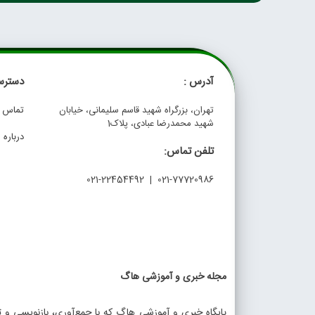
آدرس :
دسترس
تهران، بزرگراه شهید قاسم سلیمانی، خیابان
تماس با
شهید محمدرضا عبادی، پلاک1
درباره م
تلفن تماس:
021-77720986 | 021-22454492
مجله خبری و آموزشی هاگ
پایگاه خبری و آموزشی هاگ که با جمع‌آوری، بازنویسی و تو