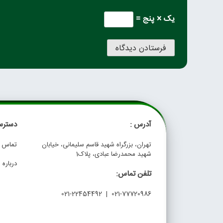
یک × پنج =
آدرس :
دسترس
تهران، بزرگراه شهید قاسم سلیمانی، خیابان
تماس با
شهید محمدرضا عبادی، پلاک1
درباره م
تلفن تماس:
021-77720986 | 021-22454492