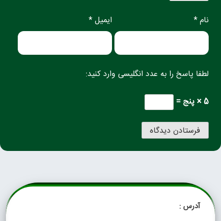
نام *
ایمیل *
لطفا پاسخ را به عدد انگلیسی وارد کنید:
5 × پنج =
آدرس :