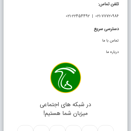
تلفن تماس:
021-77720986 | 021-22454492
دسترسی سریع
تماس با ما
درباره ما
در شبکه های اجتماعی
میزبان شما هستیم!