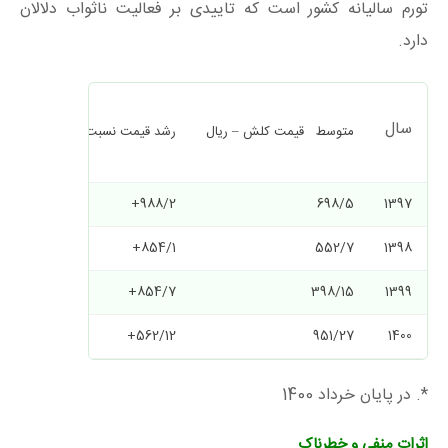
تورم سالیانه کشور است که تاییدی بر فعالیت ناثواب دلالان
دارد.
سال
متوسط قیمت کلش – ریال
رشد قیمت نسبت به سال قبل – ری
988/2+
698/5
1397
854/1+
552/7
1398
854/7+
398/15
1399
562/12+
951/27
1400
*. در پایان خرداد 1400
اثرات منفی و خطرناک