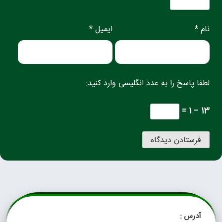
نام *
ایمیل *
لطفا پاسخ را به عدد انگلیسی وارد کنید:
13 − 1 =
آدرس :