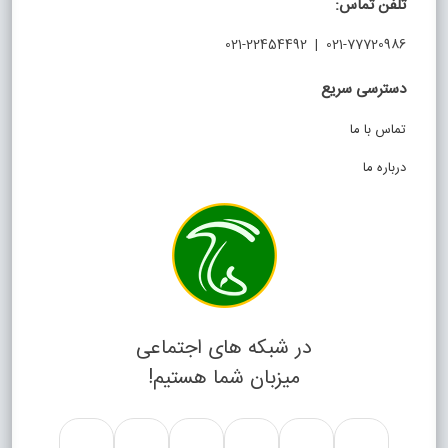
تلفن تماس:
021-77720986 | 021-22454492
دسترسی سریع
تماس با ما
درباره ما
در شبکه های اجتماعی
میزبان شما هستیم!