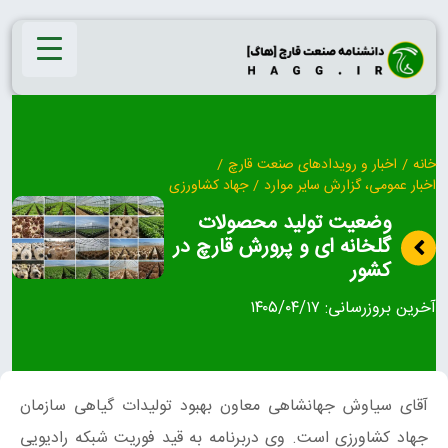
Ski
t
conten
خانه
/
اخبار و رویدادهای صنعت قارچ
/
اخبار عمومی، گزارش سایر موارد
/
جهاد کشاورزی
وضعیت تولید محصولات
گلخانه‌ ای و پرورش قارچ در
کشور
آخرین بروزرسانی:
۱۴۰۵/۰۴/۱۷
آقای سیاوش جهانشاهی معاون بهبود تولیدات گیاهی سازمان
جهاد کشاورزی است. وی دربرنامه به قید فوریت شبکه رادیویی