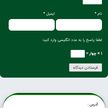
نام *
ایمیل *
لطفا پاسخ را به عدد انگلیسی وارد کنید:
1 × چهار =
آدرس :