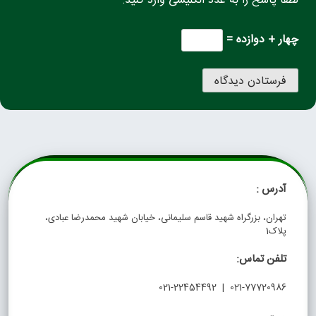
لطفا پاسخ را به عدد انگلیسی وارد کنید:
چهار + دوازده =
آدرس :
تهران، بزرگراه شهید قاسم سلیمانی، خیابان شهید محمدرضا عبادی،
پلاک1
تلفن تماس:
021-77720986 | 021-22454492