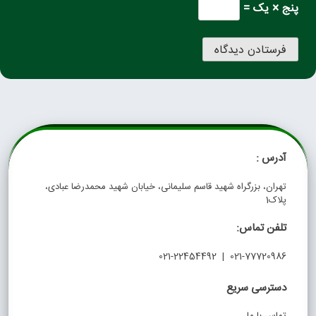
پنج × یک =
آدرس :
تهران، بزرگراه شهید قاسم سلیمانی، خیابان شهید محمدرضا عبادی،
پلاک1
تلفن تماس:
021-77720986 | 021-22454492
دسترسی سریع