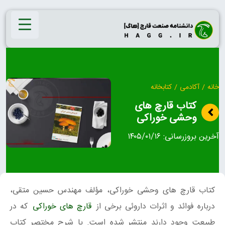
Ski
t
conten
خانه
/
آکادمی
/
کتابخانه
کتاب قارچ های
وحشی خوراکی
آخرین بروزرسانی:
۱۴۰۵/۰۱/۱۶
کتاب قارچ های وحشی خوراکی، مؤلف مهندس حسین متقی،
درباره فوائد و اثرات داروئی برخی از
قارچ های خوراکی
که در
طبیعت وجود دارند منتشر شده است. با شرح مختصر کتاب