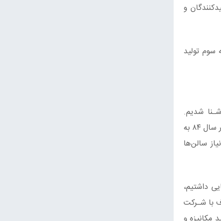
دکنندگان و
 سوم تولید
شـنا شدیم.
اقـدامات اجرایی مزرعه دوم توسعه تولید قارچ خوراکی شرکت کشاورزی جلگه دز با ظرفیت ۸۰۰ تن تولیـد در سـال ۸۳ انجام و در سال ۸۴ به
از سالن‌ها
یی داشتیم،
دف با شـرکت
 مکانیزه و