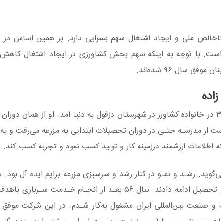
اخالص ملی و ایجاد اشتغال سهم بسزایی دارد. بر همین اساس در ب
ی‌شده است. با توجه به اینکه سهم بخش کشاورزی در ایجاد اشتغال کاهش‌
 سال ۹۶ شده‌اند.
اده
کارآفرین داستان ما، غلامعلی اسلامی زاده در بهار سال ۳۳ در خانواده کشاورز در شهرستان دزفول به دنیا آمد. او از هما
گشت از مدرسـه حتـی در دوران تحصیلات ابتدایی به مزرعه می‌رفت و به‌
 اطلاعات ارزشمند درزمینه کار و تولید کسب نمود و تجربه کسب کند.
ید. رشـد و نمـو در کنار رشد و سرسبزی مزرعه برایم ایده آل بود. ه
سایر فرزندان خانواده‌ام نیز رشد کردند وهم زمان به‌کار و تحصیل ادامه دادند. سال ۵۶ بعـد از انجـام خ
 صنعت بین‌المللی ایران مشغول به‌کار شـدم. در این شرکت موفق 