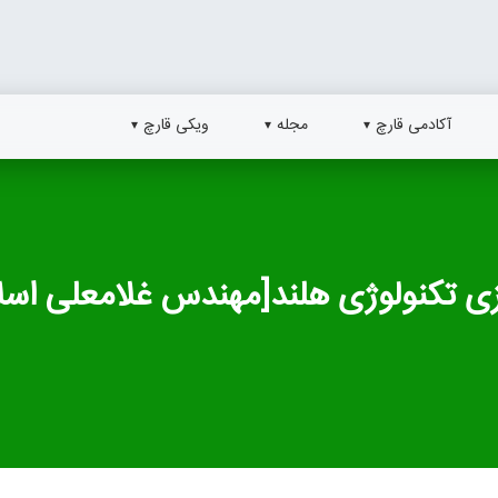
آکادمی قارچ
مجله
ویکی قارچ
ز زاده ای با بومی‎سازی تکنولوژی هلند[مهندس غلامعلی ا