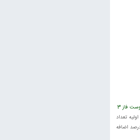
ست فاز 3
 مواد اولیه تعداد
شش دوره در سال به ۹ دوره در سال رسید. ظرفیت تولید در همان سالن‌ها با همان امکانات نزدیک به ۴۰ درصد اضافه