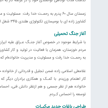
گذشت مدت کوتاهی توانمندی خود را در عرصه کار به اثبا
زمستان سال ۶۰ پدرم به رحمـت خدا رفت. مسئولی
کشاورز زاده ای با بومی‎سازی تکنولوژی هلندی ۳۴۵ شغل ایجاد کرد.
آغاز جنگ تحمیلی
با شرایط موجود در خصوص آغاز جنـگ عـراق علیه ایران
به رحمـت خدا رفت و مسئولیت و مدیریت خانواده‌ام که شا
غلامعلی اسلامی زاده ضمن تجلیل و قدردانی از خانواده 
کار اهتمام ورزیدم. با کمـک و همکاری برادران دیگر که
خانواده هم از نظر جسمی و هم ازنظر دانش فنی، احساس نی
توسعه را احساس کـردم.
طراحی باغات جدید مرکبـات