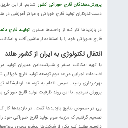
پرورش‌دهندگان قارچ خوراکی کشور
شدیم. از این طریق ب
دست‌اندرکاران تولید قارچ خوراکی و مراکز آموزشی در هل
در بازدیدها کار کـه از واحـدها مـدرن
تولیـد قارچ دکم
قارچ خـوراکی خود را با استفاده از ماشین‌آلات و امکانات
انتقال تکنولوژی به ایران از کشور هلند
با تهیه امکانات سـفر و شـرکت‌دادن مدیران تولید در
بهره‌برداری رسید. سپس اقدام به توسـعه آزمایشگاه تو
پرورش نمودیم. با این روند ظرفیت تولید قارچ خوراکی به ۱۲۰۰ تن در سال ارتقا پیدا کر
وی در خصوص نتایج بازدیدها گفت. در بازدیدها کار کـه 
تصمیم گرفتیم که مزرعه سوم تولید قارچ خـوراکی خود را ب
دالسـم هلنـد کـه یکی از شرکت‌ها پیشرو مجری پروژه‌ه