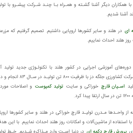
ا همکاران دیگر آشنا گشـته و همـراه بـا چنـد شـرکت پیشـرو با تولی
ند آشنا شدیم.
ه ای
در هلند و سایر کشورها اروپایی داشتیم. تصمیم گرفتیم که مزرعه
 روز هلند احداث نماییم.
 دوره‌های آموزشی اجرایی در کشور هلند با تکنولـوژی جدید تولید آ
لید
اسـپان قارچ
خوراکی و سایت
تولید کمپوست
و اصلاحات موردنی
د.
از واحـدها مـدرن تولیـد قارچ خوراکی در هلند و سایر کشورها اروپا
ا استفاده از ماشین‌آلات و امکانات روز هلند احداث نماییم. با این ه
ای
پرورش قارچ دکمه ای
در دنیا اسـت وارد مـذاکره شـدیم. خـط تولید