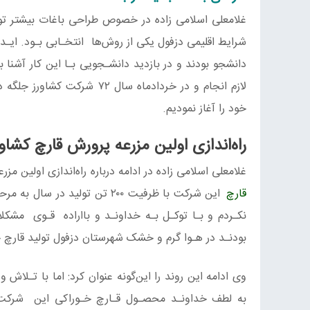
غلامعلی اسلامی زاده در خصوص طراحی باغات بیشتر توض
شرایط اقلیمی دزفول یکی از روش‌ها انتخـابی بـود. ایـده
دانشجو بودند و در بازدید دانشـجویی بـا این کار آشنا
لازم انجام و در خردادماه سا
خود را آغاز نمودیم.
راه‌اندازی اولین مزرعه پرورش قارچ کشاورز زاده ای 
غلامعلی اسلامی زاده در ادامه درباره راه‌اندازی اولین 
قارچ
این شرکت با ظرفیت ۲۰۰ تن تولی
نکـردم و بـا توکـل بـه خداونـد و بااراده قـوی مشکلا
بودنـد در هـوا گرم و خشک شهرستان دزفول تولید قارچ
وی ادامه این روند را این‌گونه عنوان کرد: اما با تـلا
به لطف خداونـد محصـول قـارچ خـوراکی این شرکت با