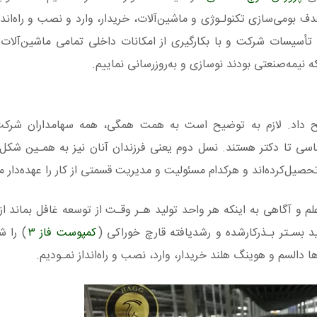
ید قارچ خوراکی به ظرفیت ۱۶۰۰ تن را باهدف بومی‌سازی تکنولـوژی و ماشین‌آلات، خریدار، وارد و نصب و را
 تأسیسات شرکت و با بکارگیری از امکانات داخلی تمامی ماشین‌آلات 
ه نیمه‌صنعتی بودند نوسازی و به‌روزرسانی نماییم.
ح داد. لازم به توضیح است به همت همگی، همه سهامداران شرکت
ی تا دکتر هستند. نسل دوم یعنی فرزندان آنان نیز به همـین شکل 
صیل‌کرده‌اند و هرکدام مسئولیت و مدیریت قسمتی از کار را عهده‌دار م
 علم و آگاهی به اینکه هر واحد تولید هـر وقـت از توسعه غافل بماند ا
بسـتر بـذرکارشده و رشدیافته قارچ خوراکی (
کمپوست فاز ۳
) را ش
ها دالسم و هوینگ هلند خریدار، وارد، نصب و راه‌انداز نمـودیم.