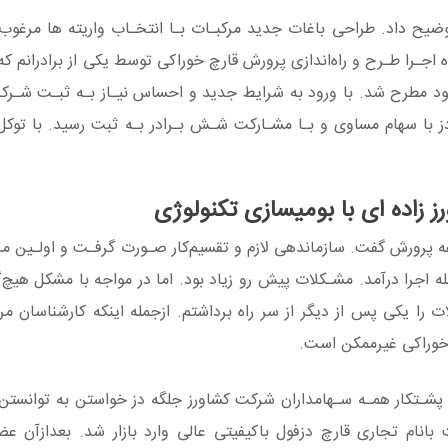
یح داد. طراحی باغات جدید مرکبـات بـا انتخـاب واریته ها مرغوب و
 اجـرا طـرح و راه‌اندازی پرورش قارچ خوراکی توسط یکی از برادرانم که
 بود مطرح شد. با ورود به شرایط جدید و احساس نیـاز بـه ثبـت شـرک
ل ۷۲ شرکت کشاورز جلگه دز با سهام مساوی و بـا مشـارکت شـش بـرادر بـه ثبت رسید. با ت
با بومی‎سازی تکنولوژی
مزرعه پرورش گفت. سازماندهی لازم و تقسیم‌کار صـورت گرفـت و اولـین م
د در سال به مرحله اجرا درآمد. مشـکلات پیش رو زیاد بود. اما در مواجه با مشکل هی
ت را یکی پس از دیگر از سر راه برداشتم. ازجمله اینکه کارشناسان مر
 خوراکی غیرممکن است.
ش و پشـتکار همـه سـهامداران شرکت کشاورز جلگه دز خواستن به توانستن
نام تجاری قارچ دزفول باکیفیتی عالی وارد بازار شد. بعدازآن ع