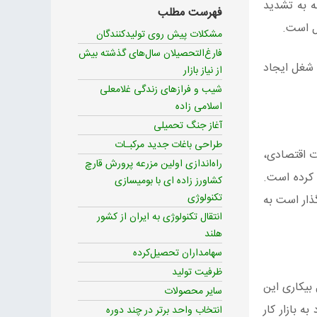
شور و با توجه به تشدید
فهرست مطلب
کل است.
مشکلات پیش روی تولیدکنندگان
فارغ‌التحصیلان سال‌های گذشته بیش
صاحبه کامل غلامعلی اسلامی زاده مدیرعامل و موسس قارچ دزفول در مقاله کشاورز زاده ای با بومی‎سازی تکنولوژی هلندی ۳۴۵ شغل ایجاد
از نیاز بازار
شیب و فرازهای زندگی غلامعلی
اسلامی زاده
آغاز جنگ تحمیلی
طراحی باغات جدید مرکبـات
ت اقتصادی،
راه‌اندازی اولین مزرعه پرورش قارچ
 کرده است.
کشاورز زاده ای با بومی‎سازی
تکنولوژی
ذار است به
انتقال تکنولوژی به ایران از کشور
هلند
سهامداران تحصیل‌کرده
ظرفیت تولید
 بیکاری این
سایر محصولات
ه بازار کار
انتخاب واحد برتر در چند دوره