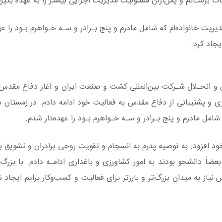
ت برسـانم و پس‌ازآن مسئولیت مدیریت اجرایی بیشتر را به عهده بگیرم
ت و مدیریت خانواده‌ام که شامل مادرم و پنج بـرادر و سـه خـواهرم بـود را ع
 و انحـلال شـرکت بین‌المللی کشت و صنعت ایران و آغاز دفاع مقدس.
مل مادرم و پنج بـرادر و سـه خـواهرم بـود را عهده‌دار شدم.
خود افزود. به توصیه پدرم به انسجام و تقویت روحی برادران و تشویق 
 بعضاً دانشجو بودند به امور کشاورزی و باغداری ادامـه دادم. با بزر
از به میدان بزرگ‌تر و بارزتر برای فعالیت و کسب‌وکار برایم ایجاد ش