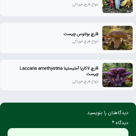
انواع قارچ خوراکی
قارچ بولتوس چیست
انواع قارچ خوراکی
قارچ لاکاریا آمتیستینا Laccaria amethystina
چیست
انواع قارچ خوراکی
دیدگاهتان را بنویسید
دیدگاه *