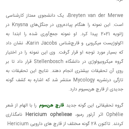
Breyten van der Merwe، یک دانشجوی ممتاز کارشناسی
است. این نمونه را هنگام پیاده‌روی در جنگل‌های Knysna در
ژانویه 2021 پیدا کرد. او نمونه‌ جمع‌آوری شده را ابتدا به
اکولوژیست میکروبی و قارچ‌شناس Karin Jacobs، نشان داد
که بسیار مورد توجه او قرار گرفت. وی این نمونه را در اختیار
گروه میکروبیولوژی در دانشگاه Stellenbosch قرار داد تا بر
روی آن تحقیقات بیشتری انجام دهند. نتایج این تحقیقات به
تازگی درنشریه Mycology منتشر شد که اشاره به کشف گونه
جدیدی از قارچ هریسیوم دارد.
گروه تحقیقاتی این گونه جدید
قارچ هریسوم
را با الهام از شعر
Ophélie اثر آرتور رمبو،
Hericium ophelieae
نامگذاری
کردند. تاکنون 28 گونه مختلف از قارچ های دارویی Hericium