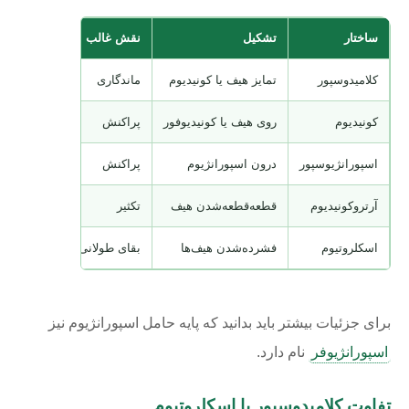
ساختار
تشکیل
نقش غالب
نشانه متمای
کلامیدوسپور
تمایز هیف یا کونیدیوم
ماندگاری
سلول درشت 
کونیدیوم
روی هیف یا کونیدیوفور
پراکنش
معمولاً آسا
اسپورانژیوسپور
درون اسپورانژیوم
پراکنش
داخل کیسه 
آرتروکونیدیوم
قطعه‌قطعه‌شدن هیف
تکثیر
شبیه قطعا
اسکلروتیوم
فشرده‌شدن هیف‌ها
بقای طولانی
توده چندسل
برای جزئیات بیشتر باید بدانید که پایه حامل اسپورانژیوم نیز
اسپورانژیوفر
نام دارد.
تفاوت کلامیدوسپور با اسکلروتیوم