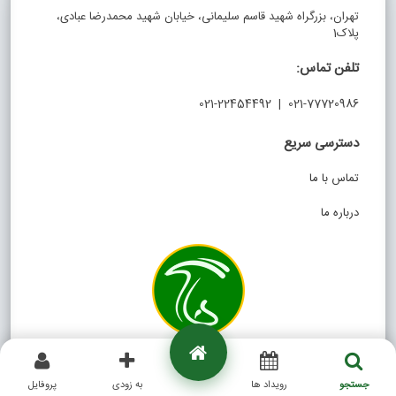
تهران، بزرگراه شهید قاسم سلیمانی، خیابان شهید محمدرضا عبادی،
پلاک1
تلفن تماس:
021-77720986 | 021-22454492
دسترسی سریع
تماس با ما
درباره ما
در شبکه های اجتماعی
جستجو
رویداد ها
به زودی
پروفایل