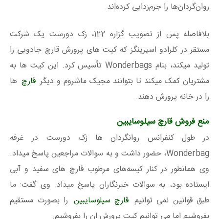
روان‌گردان‌ها را جرم‌زدایی کرده‌اند.
بلافاصله پس از تصویب گزاره 122، زک دورست یک شرکت
مستقر در کلرادو اسپرینگز که کیت های پرورش قارچ جادویی را
تولید میکند، بنام Wonderbags تأسیس کرد. این کیت ها به
مشتریان کمک میکند تا بتوانند مجیک ماشروم و دیگر
قارچ
ها
را در خانه پرورش دهند.
منع فروش قارچ سیلوسایبین
در طول کنفرانس روانگردان ها زک دورست در غرفه
Wonderbag، حضور داشت و به سوالات مراجعین پاسخ میداد.
وی همانطور در کنار کیسه‌های مرطوب قارچ های سفید و آبی
ایستاده بود، به سوالات خبرنگاران پاسخ میداد. وی گفت: ما
طبق قوانین نمی توانیم
قارچ سیلوسایبین
را بصورت مستقیم
بفروشیم اما می توانیم کیت پرورش ان را بفروشیم.