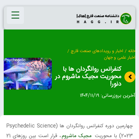
Ski
t
conten
خانه
/
اخبار و رویدادهای صنعت قارچ
/
اخبار علمی و جهان
کنفرانس روانگردان ها با
محوریت مجیک ماشروم در
دنور!
آخرین بروزرسانی:
۱۴۰۴/۱۱/۱۹
چهارمین دوره کنفرانس روانگردان ها (Psychedelic Science
2023) با محوریت
مجیک ماشروم
، قرار است بین روزهای 21