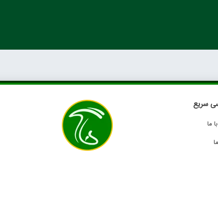
ی سریع
 ما
ا