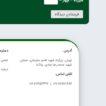
سیزده − چهار =
آدرس :
دسترس
تهران، بزرگراه شهید قاسم سلیمانی، خیابان
تماس با
شهید محمدرضا عبادی، پلاک1
درباره م
تلفن تماس:
021-77720986 | 021-22454492