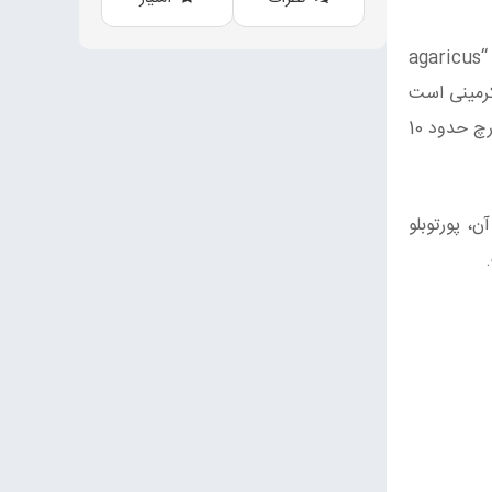
که نام علمی آنها “agaricus
 کرمینی است
اما از یک خانواده هستند. رنگ آنها قهوه‌ای است و کلاهک آنها حدود 5 سانتی متر عمق دارد و بافتی گوشتی دارد. قیمت این قارچ حدود 10
، پورتوبلو