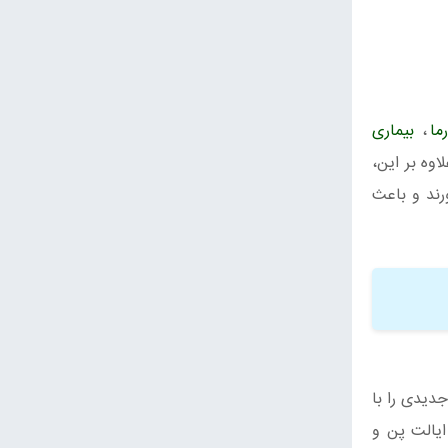
ما
،
بیماری
اوه بر این،
د می آورند و باعث
جدیدی را با
 ایالت پن و