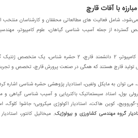
گسترده از جمله آسیب شناسی گیاهان، علوم کامپیوتر، مهندسی
اعضای همکار تیم شامل 5 آسیب شناس، 3 دانشمند کامپیوتر، 2 دانشمند قارچ، 2 حشره شناس، 
د، می توان به مایکل ولفین، استادیار پژوهشی حشره شناسی اشاره کرد.
رولی بول، استاد سیستماتیک باکتریایی و آسیب شناسی گیاهی و می
-گوروویچ، کوین هاکت، استادیار اکولوژی میکروبی؛ جاشوا کلوگ، است
ادیار گروه مهندسی کشاورزی و بیولوژیک.
میخائیل کانتور، استادیار