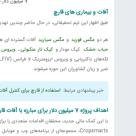
7 میلیون دلار برای مبارزه با آفات قارچ در نظر گرفته شد
آفات و بیماری های قارچ
طبق اظهار این تیم تحقیقاتی، در حال حاضر چندین تهدی
هر دو
مگس فورید
و
مگس سیارید
آفات گسترده ای هست
حباب خشک
. کپک مودار و
کپک تار عنکبوتی
،
ویروس X
ضرر و زیان کشاورزان این حوزه میشوند.
خبر پیشنهادی مرتبط:
استفاده از قارچ برای کنترل آفات
اهداف پروژه 7 میلیون دلار برای مبارزه با آفات قارچ
با این کمک مالی جدید، محققان اقدامات متعددی را برای م
Cropsmarts، مجموعه‌ای از برنامه‌های وب و 