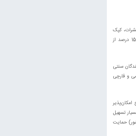
، حشرات، کپک
ها و بیماری های ویروسی، مشکلات عمده در مزارع قارچ هستند. تخمین‌زده میشود که هر ساله باعث ازبین‌رفتن 10 تا 15 درصد از
ندگان سنتی
سی و قارچی
امکان‌پذیر
ه با آفات قارچ را بسیار تسهیل
شور) حمایت