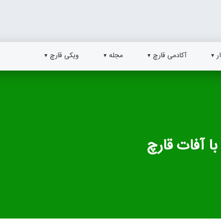
ر
آکادمی قارچ
مجله
ویکی قارچ