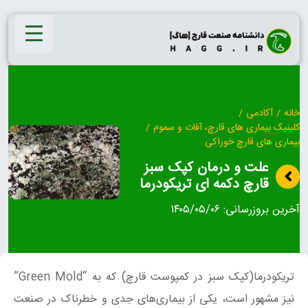
Ski
t
conten
خانه
/
آکادمی
/
کلینیک بیماری‌ های قارچ، آفات و سموم
/
بیماری های قارچ خوراکی
علت و درمان کپک سبز
قارچ دکمه ای تریکودرما
آخرین بروزرسانی:
۱۴۰۵/۰۵/۰۶
تریکودرما(کپک سبز در کمپوست قارچ) که به “Green Mold”
نیز مشهور است، یکی از بیماری‌های جدی و خطرناک در صنعت