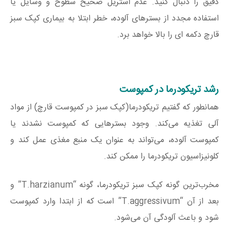
دقیق را دنبال کنید. عدم استریل صحیح سطوح و وسایل یا
استفاده مجدد از بسترهای آلوده، خطر ابتلا به بیماری کپک سبز
قارچ دکمه ای را بالا خواهد برد.
رشد تریکودرما در کمپوست
همانطور که گفتیم تریکودرما(کپک سبز در کمپوست قارچ) از مواد
آلی تغذیه می‌کند. وجود بسترهایی که کمپوست نشدند یا
کمپوست آلوده، می‌تواند به عنوان یک منبع مغذی عمل کند و
کلونیزاسیون تریکودرما را ممکن کند.
مخرب‌ترین گونه کپک سبز تریکودرما، گونه “T.harzianum” و
بعد از آن “T.aggressivum” است که از ابتدا وارد کمپوست
شود و باعث آلودگی آن می‌شود.