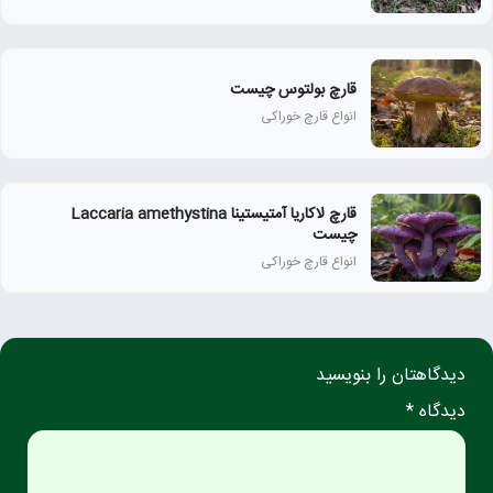
قارچ بولتوس چیست
انواع قارچ خوراکی
قارچ لاکاریا آمتیستینا Laccaria amethystina
چیست
انواع قارچ خوراکی
دیدگاهتان را بنویسید
دیدگاه *