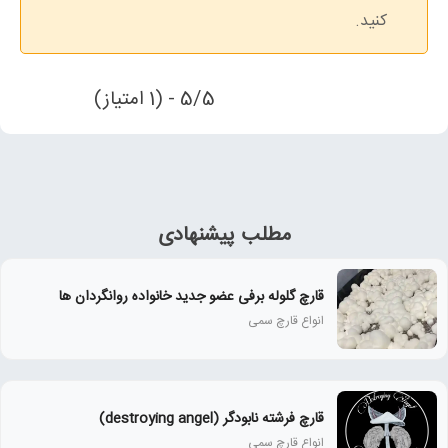
کنید.
5/5 - (1 امتیاز)
مطلب پیشنهادی
قارچ گلوله برفی عضو جدید خانواده روانگردان ها
انواع قارچ سمی
قارچ فرشته نابودگر (destroying angel)
انواع قارچ سمی