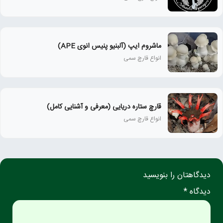
ماشروم ایپ (آلبنیو پنیس انوی APE)
انواع قارچ سمی
قارچ ستاره دریایی (معرفی و آشنایی کامل)
انواع قارچ سمی
دیدگاهتان را بنویسید
دیدگاه *