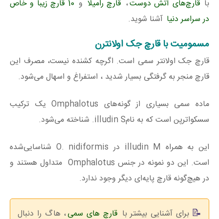
با
قارچ‌های آتش دوست
،
قارچ رامیلا
و
10 قارچ زیبا و خاص
در سراسر دنیا
آشنا شوید.
مسمومیت با قارچ جک اولانترن
قارچ جک اولانتر سمی است. اگرچه کشنده نیست، مصرف این
قارچ منجر به گرفتگی بسیار شدید ، استفراغ و اسهال می‌شود.
ماده سمی بسیاری از گونه‌های Omphalotus یک ترکیب
سسکواترپن است که به نامilludin S. شناخته می‌شود.
این به همراه illudin M در O. nidiformis شناسایی‌شده
است. این دو نمونه در جنس Omphalotus متداول هستند و
در هیچ‌گونه قارچ پایه‌ای دیگر وجود ندارد.
برای آشنایی بیشتر با
قارچ های سمی
، هاگ را دنبال