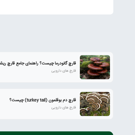
قارچ گانودرما چیست؟ راهنمای جامع قارچ ری
قارچ‌ های دارویی
قارچ دم بوقلمون (turkey tail) چیست؟
قارچ‌ های دارویی