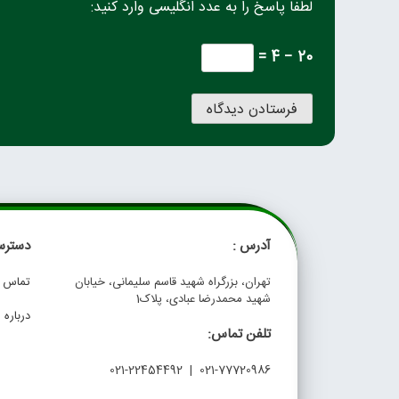
لطفا پاسخ را به عدد انگلیسی وارد کنید:
20 − 4 =
آدرس :
دسترس
تهران، بزرگراه شهید قاسم سلیمانی، خیابان
تماس با
شهید محمدرضا عبادی، پلاک1
درباره م
تلفن تماس:
021-77720986 | 021-22454492