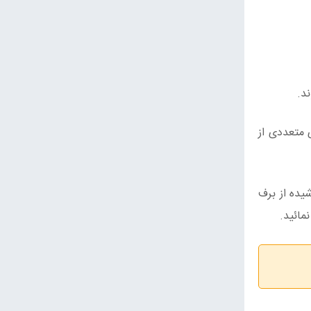
د.
ای متعددی از
شیده از برف
مائید.