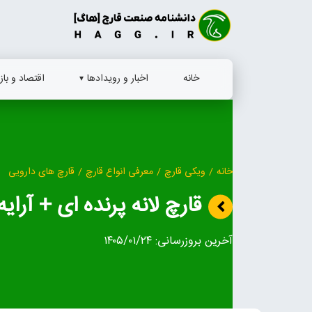
Ski
t
conten
خانه
اخبار و رویدادها
اقتصاد و بازا
خانه
/
ویکی قارچ
/
معرفی انواع قارچ
/
قارچ‌ های دارویی
قارچ لانه پرنده ای + آرای
آخرین بروزرسانی:
۱۴۰۵/۰۱/۲۴