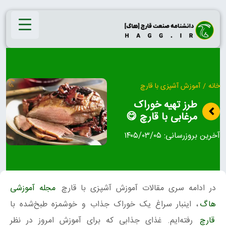
Ski
t
conten
خانه
/
آموزش آشپزی با قارچ
طرز تهیه خوراک
مرغابی با قارچ 😋
آخرین بروزرسانی:
۱۴۰۵/۰۳/۰۵
در ادامه سری مقالات آموزش آشپزی با قارچ
مجله آموزشی
هاگ
، اینبار سراغ یک خوراک جذاب و خوشمزه طبخ‌شده با
قارچ
رفته‌ایم. غذای جذابی که برای آموزش امروز در نظر