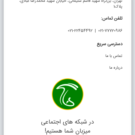
تهران، بزرگراه شهید قاسم سلیمانی، خیابان شهید محمدرضا عبادی،
پلاک1
تلفن تماس:
021-77720986 | 021-22454492
دسترسی سریع
تماس با ما
درباره ما
در شبکه های اجتماعی
میزبان شما هستیم!