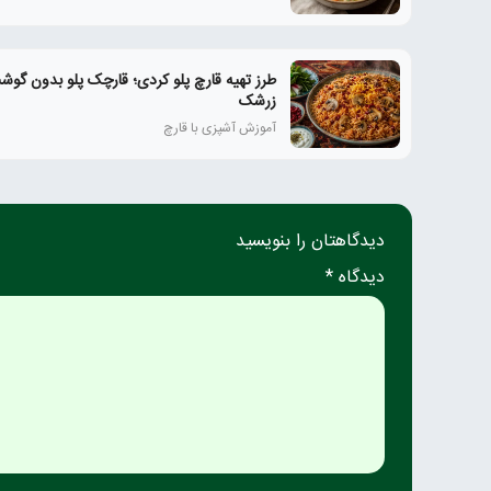
طرز تهیه قارچ پلو کردی؛ قارچک پلو بدون گوشت
زرشک
آموزش آشپزی با قارچ
دیدگاهتان را بنویسید
دیدگاه *