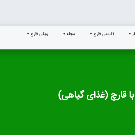
ر
آکادمی قارچ
مجله
ویکی قارچ
 قارچ (غذای گیاهی)