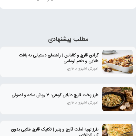
مطلب پیشنهادی
گراتن قارچ و کالباس | راهنمای دستیابی به بافت
طلایی و طعم اومامی
آموزش آشپزی با قارچ
طرز پخت قارچ دنبلان کوهی؛ ۳ روش ساده و اصولی
آموزش آشپزی با قارچ
طرز تهیه املت قارچ و پنیر | تکنیک قارچ طلایی بدون
آب انداختن