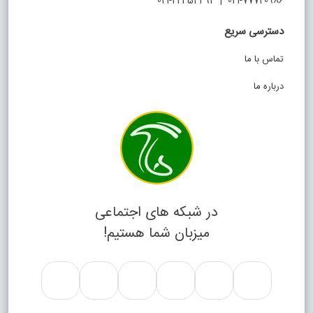
021-77720986 | 021-22454492
دسترسی سریع
تماس با ما
درباره ما
در شبکه های اجتماعی
میزبان شما هستیم!